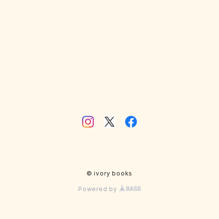
工作
写真
廃墟
雑誌
動物
風景
人物
店
© ivory books
Powered by