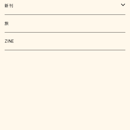
写真集 画集
新刊
絵本 児童書
エッセイ
旅
暮らし
詩 エッセイ 小説
絵本
ZINE
科学
猫
洋書
詩
料理
料理
料理
写真
野菜
文学
文学
お菓子
文化
クラフト
明治
工作
趣味