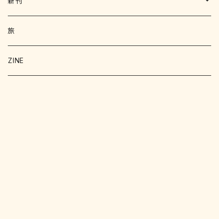
写真集 画集
新刊
絵本 児童書
エッセイ
旅
暮らし
詩 エッセイ 小説
絵本
ZINE
科学
猫
洋書
詩
料理
料理
料理
写真
野菜
文学
文学
お菓子
文化
クラフト
明治
工作
趣味