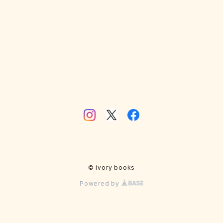
工作
写真
廃墟
雑誌
動物
風景
人物
店
© ivory books
Powered by