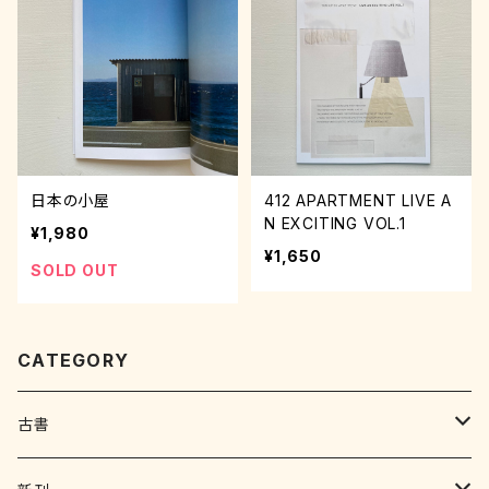
日本の小屋
412 APARTMENT LIVE A
N EXCITING VOL.1
¥1,980
¥1,650
SOLD OUT
CATEGORY
古書