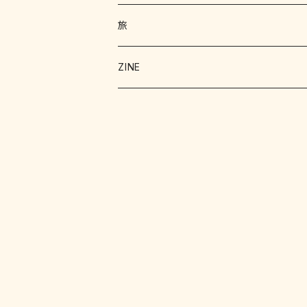
絵本 児童書
エッセイ
旅
暮らし
詩 エッセイ 小説
絵本
ZINE
科学
猫
洋書
詩
料理
料理
料理
写真
野菜
文学
文学
お菓子
文化
クラフト
明治
工作
趣味