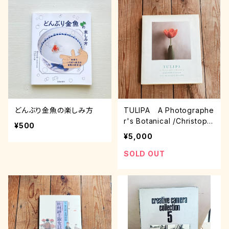
どんぶり金魚の楽しみ方
TULIPA A Photographe
r's Botanical /Christoph
¥500
er Baker & Willem Lemm
¥5,000
ers
SOLD OUT