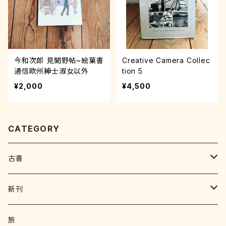
今和次郎 見聞野帖~絵葉書
Creative Camera Collec
通信欧州紳士淑女以外
tion 5
¥2,000
¥4,500
CATEGORY
古書
写真集 画集
新刊
絵本 児童書
エッセイ
旅