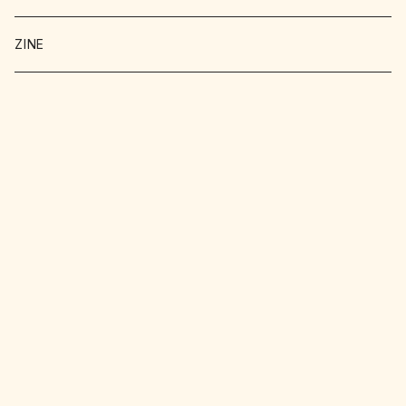
暮らし
詩 エッセイ 小説
絵本
ZINE
科学
猫
洋書
詩
料理
料理
料理
写真
野菜
文学
文学
お菓子
文化
クラフト
明治
工作
趣味
工作
写真