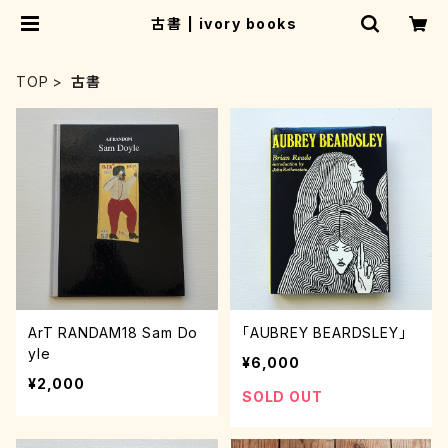
古書 | ivory books
TOP
古書
ArT RANDAM18 Sam Do
「AUBREY BEARDSLEY」
yle
¥6,000
¥2,000
SOLD OUT