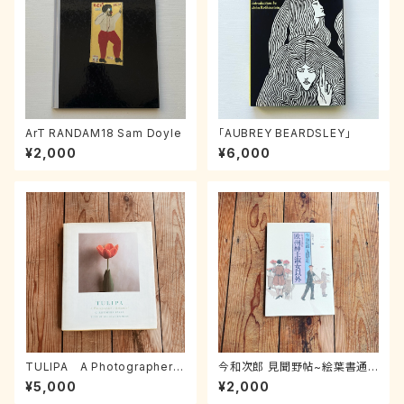
ArT RANDAM18 Sam Doyle
「AUBREY BEARDSLEY」
¥2,000
¥6,000
TULIPA A Photographer's
今和次郎 見聞野帖~絵葉書通
Botanical /Christopher Bak
信欧州紳士淑女以外
¥5,000
¥2,000
er & Willem Lemmers