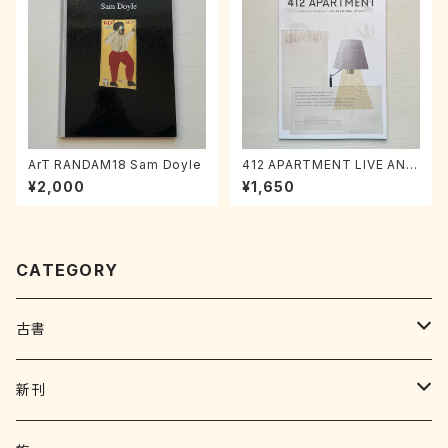
ArT RANDAM18 Sam Doyle
412 APARTMENT LIVE AN E
XCITING VOL.1
¥2,000
¥1,650
CATEGORY
古書
写真集 画集
新刊