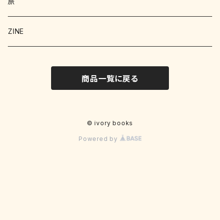
絵本 児童書
エッセイ
旅
暮らし
詩 エッセイ 小説
絵本
ZINE
科学
猫
洋書
詩
商品一覧に戻る
料理
料理
料理
写真
野菜
文学
文学
© ivory books
Powered by
お菓子
文化
クラフト
明治
工作
趣味
工作
写真