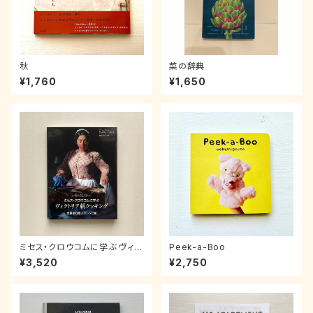
秋
菜の辞典
¥1,760
¥1,650
ミセス・クロウコムに学ぶ ヴィク
Peek-a-Boo
トリア朝クッキング〜男爵家料
¥3,520
¥2,750
理人のレシピ帳