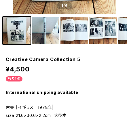
1
/6
Creative Camera Collection 5
¥4,500
残り1点
International shipping available
古書｜イギリス｜1978年|
size 21.6×30.6×2.2cm |大型本