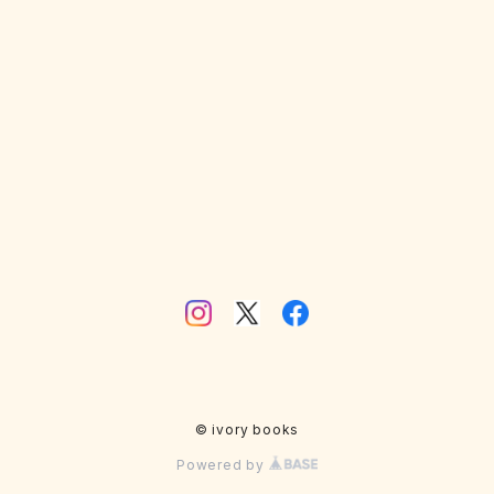
明治
工作
趣味
工作
写真
廃墟
雑誌
動物
風景
人物
店
© ivory books
Powered by