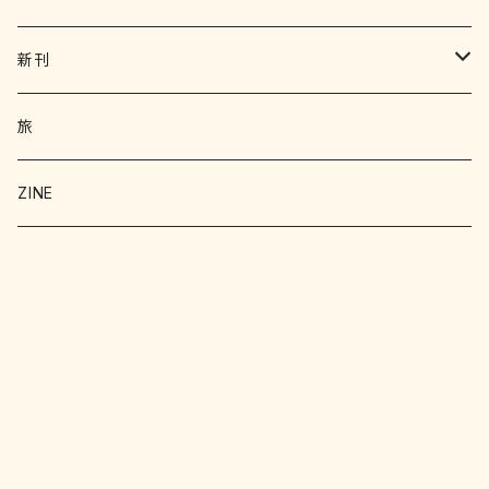
写真集 画集
新刊
絵本 児童書
エッセイ
旅
暮らし
詩 エッセイ 小説
絵本
ZINE
科学
猫
洋書
詩
料理
料理
料理
写真
野菜
文学
文学
お菓子
文化
クラフト