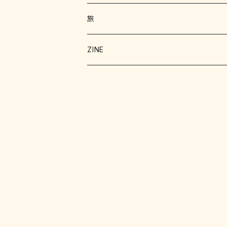
絵本 児童書
エッセイ
旅
暮らし
詩 エッセイ 小説
絵本
ZINE
科学
猫
洋書
詩
料理
料理
料理
写真
野菜
文学
文学
お菓子
文化
クラフト
明治
工作
趣味