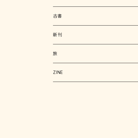
古書
写真集 画集
新刊
絵本 児童書
エッセイ
旅
暮らし
詩 エッセイ 小説
絵本
ZINE
科学
猫
洋書
詩
料理
料理
料理
写真
野菜
文学
文学