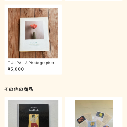
TULIPA A Photographer's
Botanical /Christopher Bak
¥5,000
er & Willem Lemmers
その他の商品