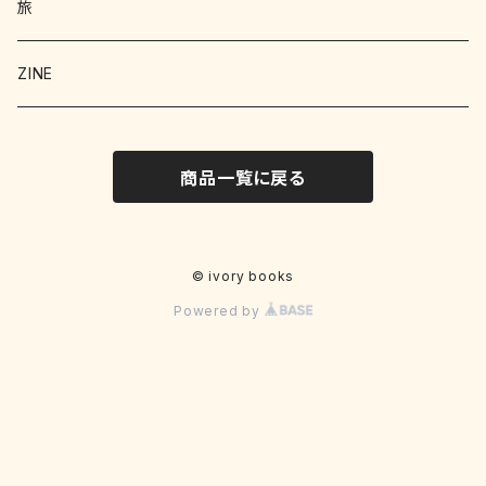
絵本 児童書
エッセイ
旅
暮らし
詩 エッセイ 小説
絵本
ZINE
科学
猫
洋書
詩
商品一覧に戻る
料理
料理
料理
写真
野菜
文学
文学
© ivory books
Powered by
お菓子
文化
クラフト
明治
工作
趣味
工作
写真