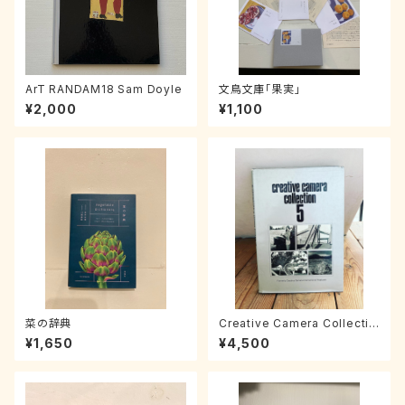
ArT RANDAM18 Sam Doyle
文鳥文庫「果実」
¥2,000
¥1,100
菜の辞典
Creative Camera Collectio
n 5
¥1,650
¥4,500