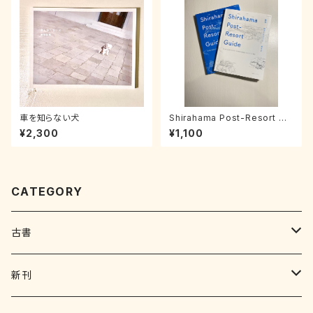
車を知らない犬
Shirahama Post-Resort Gui
de
¥2,300
¥1,100
CATEGORY
古書
写真集 画集
新刊