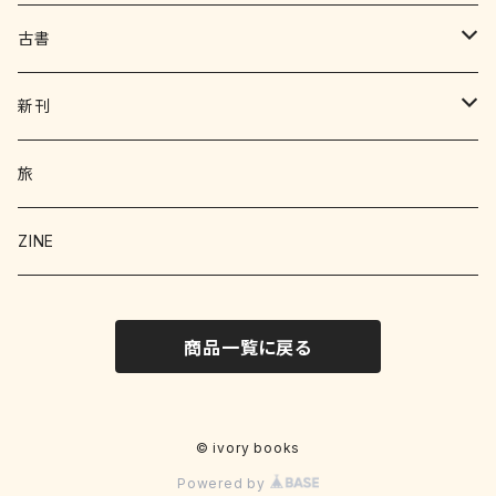
古書
写真集 画集
新刊
絵本 児童書
エッセイ
旅
暮らし
詩 エッセイ 小説
絵本
ZINE
科学
猫
洋書
詩
商品一覧に戻る
料理
料理
料理
写真
野菜
文学
文学
© ivory books
Powered by