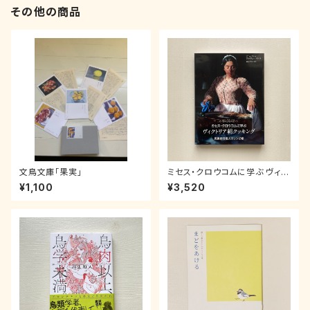
その他の商品
文鳥文庫「果実」
ミセス・クロウコムに学ぶ ヴィク
トリア朝クッキング〜男爵家料
¥1,100
¥3,520
理人のレシピ帳