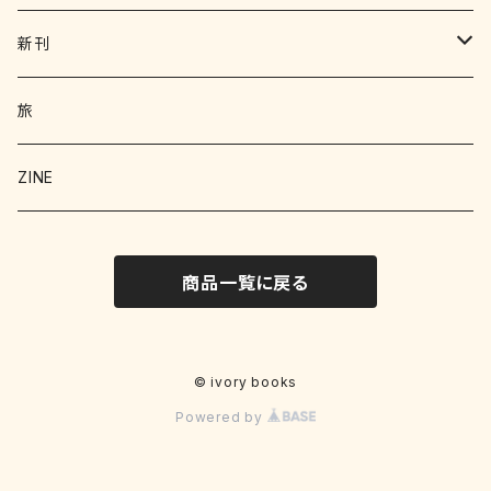
写真集 画集
新刊
絵本 児童書
エッセイ
旅
暮らし
詩 エッセイ 小説
絵本
ZINE
科学
猫
洋書
詩
商品一覧に戻る
料理
料理
料理
写真
野菜
文学
文学
© ivory books
Powered by
お菓子
文化
クラフト