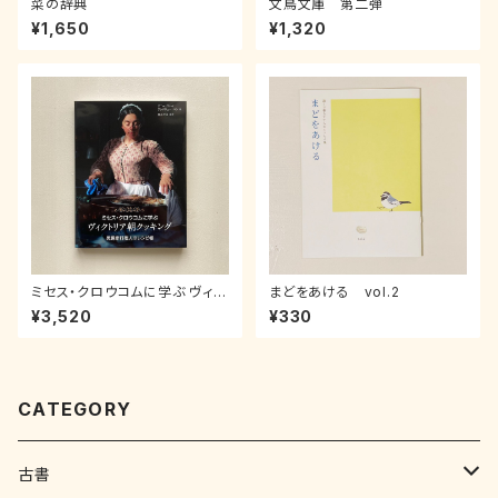
菜の辞典
文鳥文庫 第二弾
¥1,650
¥1,320
ミセス・クロウコムに学ぶ ヴィク
まどをあける vol.2
トリア朝クッキング〜男爵家料
¥3,520
¥330
理人のレシピ帳
CATEGORY
古書