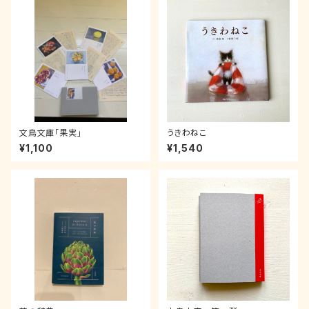
文鳥文庫「果実」
うきわねこ
¥1,100
¥1,540