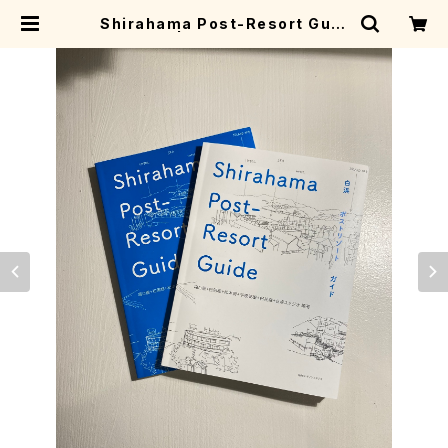
Shirahama Post-Resort Guid
e | ivory books