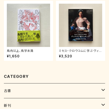
鳥肉以上、鳥学未満
ミセス・クロウコムに学ぶ ヴィク
トリア朝クッキング〜男爵家料
¥1,650
¥3,520
理人のレシピ帳
CATEGORY
古書
写真集 画集
新刊