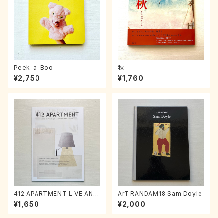
Peek-a-Boo
秋
¥2,750
¥1,760
412 APARTMENT LIVE AN E
ArT RANDAM18 Sam Doyle
XCITING VOL.1
¥1,650
¥2,000