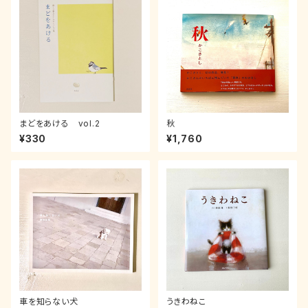
まどをあける vol.2
秋
¥330
¥1,760
車を知らない犬
うきわねこ