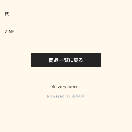
絵本 児童書
エッセイ
旅
暮らし
詩 エッセイ 小説
絵本
ZINE
科学
猫
洋書
詩
商品一覧に戻る
料理
料理
料理
写真
野菜
文学
文学
© ivory books
Powered by
お菓子
文化
クラフト
明治
工作
趣味