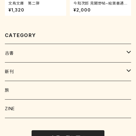
文鳥文庫 第二弾
今和次郎 見聞野帖~絵葉書通
信欧州紳士淑女以外
¥1,320
¥2,000
CATEGORY
古書
写真集 画集
新刊
絵本 児童書
エッセイ
旅
暮らし
詩 エッセイ 小説
絵本
ZINE
科学
猫
洋書
詩